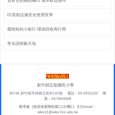
雷射切割雕刻機01 基本軟體操作
01雷射設備安全使用宣導
廢樹枝的小旅行-環保回收再行用
李永謨樹藝天地
新竹縣五龍國民小學
30746
新竹縣芎林鄉五龍村105號
電話：03-5932320 傳
真：03-5934408
教導處 (個資保護聯絡窗口)分機11 主任email：
wles11@wles.hcc.edu.tw