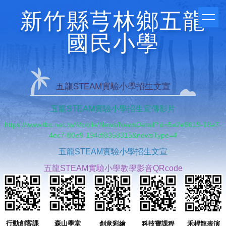
跳
新竹縣芎林鄉五龍
到
主
國民小學
要
內
容
區
五龍STEAM實驗小學招生文宣
五龍STEAM實驗小學招生宣傳影片
https://www.tbc.net.tw/Mobile/News/NewsDetail?id=5a2e9619-18e7-
4ec7-80e9-194df8358315&newsType=4
五龍STEAM實驗小學招生文宣
五龍STEAM實驗小學教學影音QRcode
行動創客課
森山學堂
創意彩繪
科技寶課程
禾桿龍表演