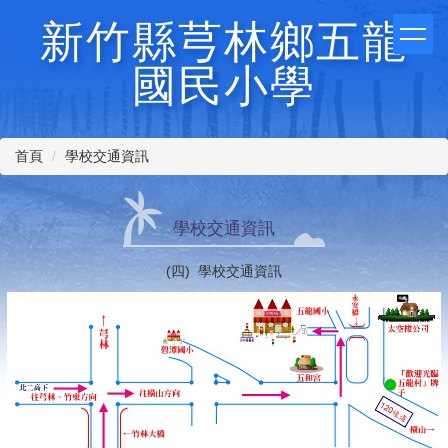
跳
新竹縣芎林鄉五龍
到
主
國民小學
要
內
容
區
首頁
學校交通資訊
學校交通資訊
(四) 學校交通資訊