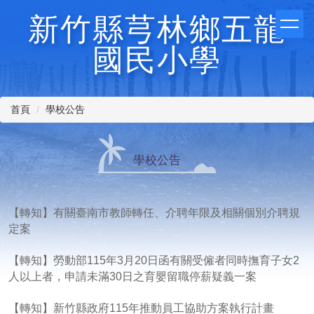
跳
新竹縣芎林鄉五龍
到
主
國民小學
要
內
容
區
首頁
學校公告
學校公告
【轉知】有關臺南市教師轉任、介聘年限及相關個別介聘規
定案
【轉知】勞動部115年3月20日函有關受僱者同時撫育子女2
人以上者，申請未滿30日之育嬰留職停薪疑義一案
【轉知】新竹縣政府115年推動員工協助方案執行計畫